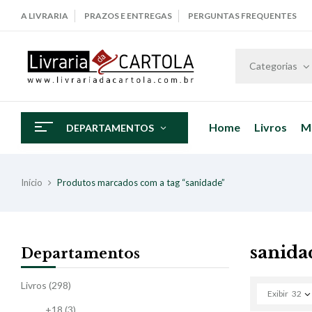
A LIVRARIA
PRAZOS E ENTREGAS
PERGUNTAS FREQUENTES
Categorias
Home
Livros
M
DEPARTAMENTOS
Início
Produtos marcados com a tag “sanidade”
sanida
Departamentos
Livros
(298)
Exibir
32
+18
(3)