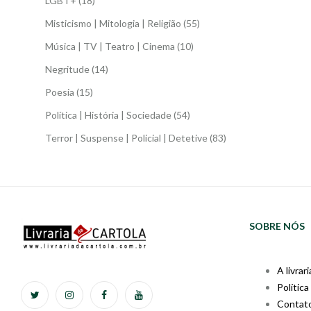
LGBT+
(18)
Misticismo | Mitologia | Religião
(55)
Música | TV | Teatro | Cinema
(10)
Negritude
(14)
Poesia
(15)
Política | História | Sociedade
(54)
Terror | Suspense | Policial | Detetive
(83)
SOBRE NÓS
A livrari
Política
Contat