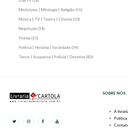
LGBT+
(18)
Misticismo | Mitologia | Religião
(55)
Música | TV | Teatro | Cinema
(10)
Negritude
(14)
Poesia
(15)
Política | História | Sociedade
(54)
Terror | Suspense | Policial | Detetive
(83)
SOBRE NÓS
A livrari
Política
Contat