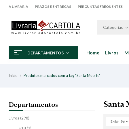
A LIVRARIA
PRAZOS E ENTREGAS
PERGUNTAS FREQUENTES
Categorias
Home
Livros
M
DEPARTAMENTOS
Início
Produtos marcados com a tag “Santa Muerte”
Santa 
Departamentos
Livros
(298)
Exibir
96
+18
(3)