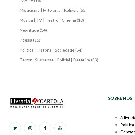
LGBT+
(18)
Misticismo | Mitologia | Religião
(55)
Música | TV | Teatro | Cinema
(10)
Negritude
(14)
Poesia
(15)
Política | História | Sociedade
(54)
Terror | Suspense | Policial | Detetive
(83)
SOBRE NÓS
A livrari
Política
Contat