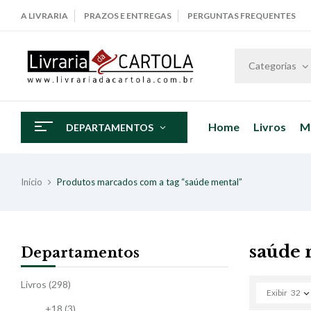
A LIVRARIA
PRAZOS E ENTREGAS
PERGUNTAS FREQUENTES
Categorias
Home
Livros
M
DEPARTAMENTOS
Início
Produtos marcados com a tag “saúde mental”
saúde 
Departamentos
Livros
(298)
Exibir
32
+18
(3)