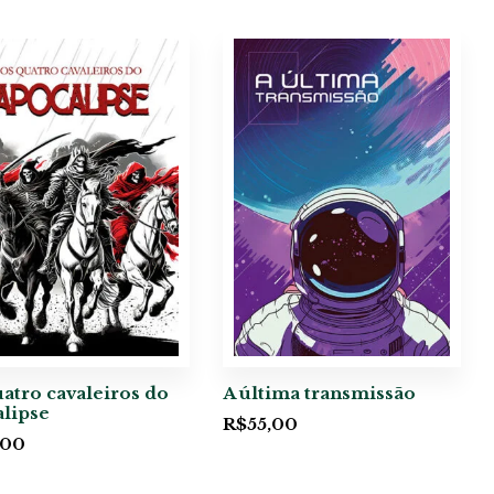
atro cavaleiros do
A última transmissão
alipse
R$
55,00
,00