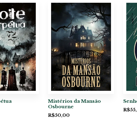
pétua
Mistérios da Mansão
Senh
Osbourne
R$
55
R$
50,00