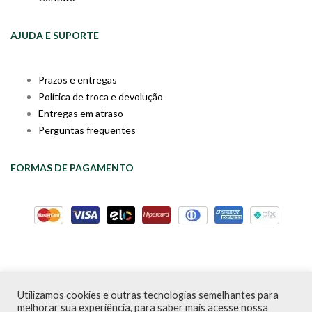
AJUDA E SUPORTE
Prazos e entregas
Política de troca e devolução
Entregas em atraso
Perguntas frequentes
FORMAS DE PAGAMENTO
Utilizamos cookies e outras tecnologias semelhantes para
Livraria da Cartola © Desde 2020 | CNPJ: 31.298.135/0001-09 |
melhorar sua experiência, para saber mais acesse nossa