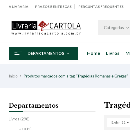
A LIVRARIA
PRAZOS E ENTREGAS
PERGUNTAS FREQUENTES
Categorias
Home
Livros
M
DEPARTAMENTOS
Início
Produtos marcados com a tag “Tragédias Romanas e Gregas”
Tragéd
Departamentos
Livros
(298)
Exibir
32
+18
(3)