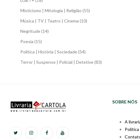
LGBT+
(18)
Misticismo | Mitologia | Religião
(55)
Música | TV | Teatro | Cinema
(10)
Negritude
(14)
Poesia
(15)
Política | História | Sociedade
(54)
Terror | Suspense | Policial | Detetive
(83)
SOBRE NÓS
A livrari
Política
Contat