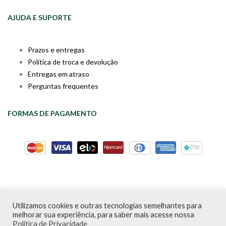
AJUDA E SUPORTE
Prazos e entregas
Política de troca e devolução
Entregas em atraso
Perguntas frequentes
FORMAS DE PAGAMENTO
Utilizamos cookies e outras tecnologias semelhantes para
Livraria da Cartola © Desde 2020 | CNPJ: 31.298.135/0001-09 |
melhorar sua experiência, para saber mais acesse nossa
Desenvolvido por
PDA Digital
Política de Privacidade