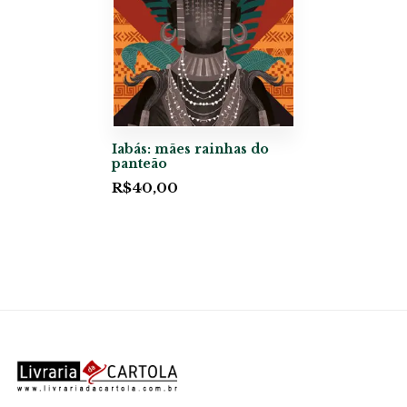
Iabás: mães rainhas do
panteão
R$
40,00