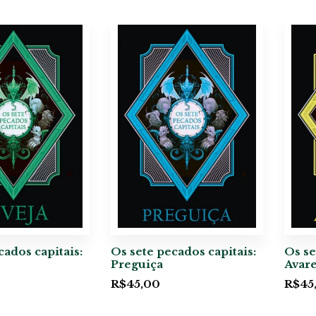
cados capitais:
Os sete pecados capitais:
Os se
Preguiça
Avar
R$
45,00
R$
45