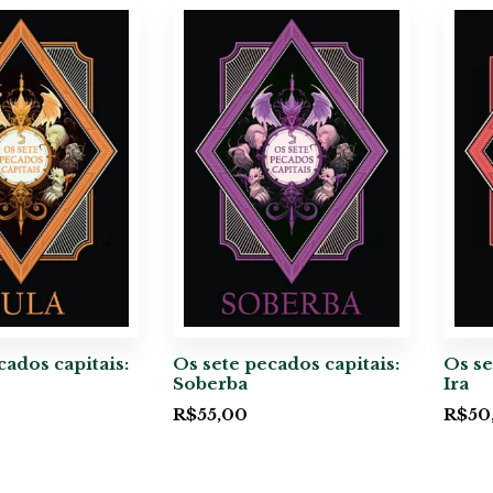
cados capitais:
Os sete pecados capitais:
Os se
Soberba
Ira
R$
55,00
R$
50