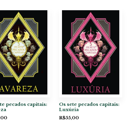
te pecados capitais:
Os sete pecados capitais:
eza
Luxúria
,00
R$
55,00