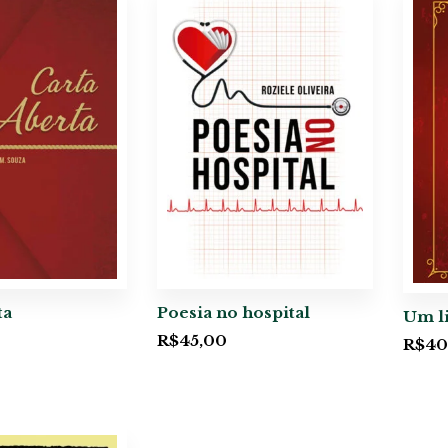
ta
Poesia no hospital
Um li
R$
45,00
R$
40