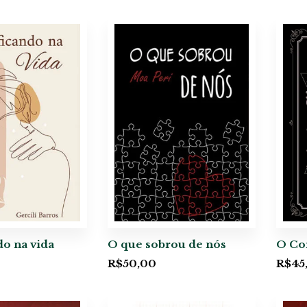
do na vida
O que sobrou de nós
O Co
R$
50,00
R$
45