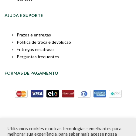
AJUDA E SUPORTE
Prazos e entregas
Política de troca e devolução
Entregas em atraso
Perguntas frequentes
FORMAS DE PAGAMENTO
Utilizamos cookies e outras tecnologias semelhantes para
Livraria da Cartola © Desde 2020 | CNPJ: 31.298.135/0001-09 |
melhorar sua experiência, para saber mais acesse nossa